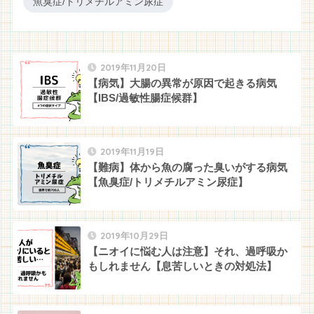
魚臭症/トリメチルアミン尿症
2019年11月20日
【病気】大腸の異常が原因で起きる病気
【IBS/過敏性腸症候群】
2019年11月19日
【難病】体から魚の腐った臭いがする病気
【魚臭症/トリメチルアミン尿症】
2019年10月29日
【ニオイに悩む人は注意】それ、過呼吸か
もしれません【息苦しいときの対処法】