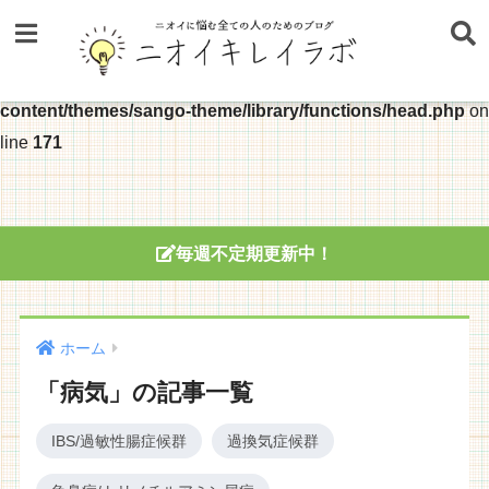
Warning
: Trying to access array offset on false in
/home/nosmelllife/nosmelllife.com/public_html/wp-
content/themes/sango-theme/library/functions/head.php
on
line
171
毎週不定期更新中！
ホーム
「病気」の記事一覧
IBS/過敏性腸症候群
過換気症候群