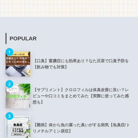
POPULAR
1
【口臭】蓄膿症にも効果あり？なた豆茶で口臭予防を
【飲み物でも対策】
2
【サプリメント】クロロフィルは体臭改善に良い？レ
ビューや口コミをまとめてみた【実際に使ってみた感
想も】
3
【難病】体から魚の腐った臭いがする病気【魚臭症/ト
リメチルアミン尿症】