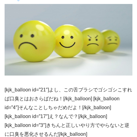
[kjk_balloon id=”21″]よし、この舌ブラシでゴシゴシこすれ
ば口臭とはおさらばだね！[/kjk_balloon] [kjk_balloon
id=”4″]そんなことしちゃだめだよ！[/kjk_balloon]
[kjk_balloon id=”17″]え？なんで？[/kjk_balloon]
[kjk_balloon id=”3″]きちんと正しいやり方でやらないと逆
に口臭を悪化させるんだ[/kjk_balloon]