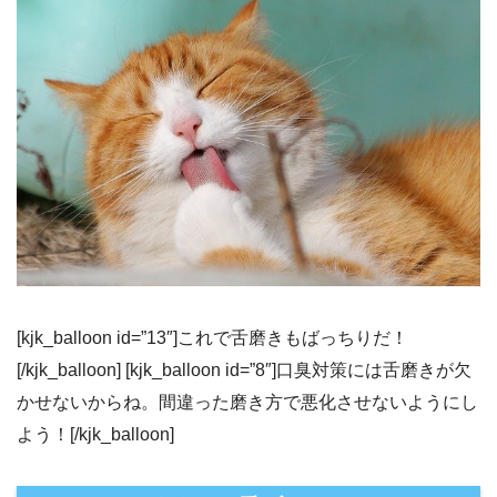
[kjk_balloon id=”13″]これで舌磨きもばっちりだ！
[/kjk_balloon] [kjk_balloon id=”8″]口臭対策には舌磨きが欠
かせないからね。間違った磨き方で悪化させないようにし
よう！[/kjk_balloon]