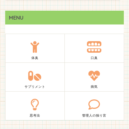
MENU
体臭
口臭
サプリメント
病気
思考法
管理人の独り言