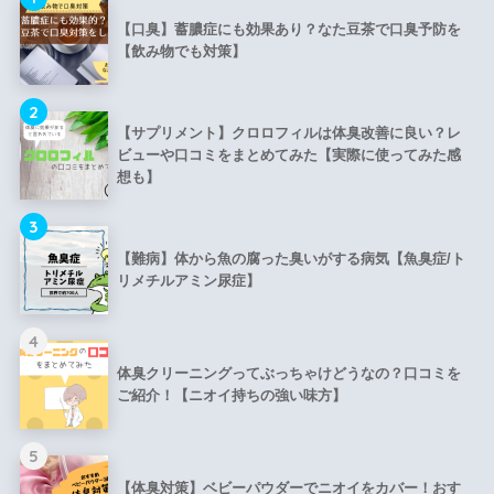
【口臭】蓄膿症にも効果あり？なた豆茶で口臭予防を
【飲み物でも対策】
2
【サプリメント】クロロフィルは体臭改善に良い？レ
ビューや口コミをまとめてみた【実際に使ってみた感
想も】
3
【難病】体から魚の腐った臭いがする病気【魚臭症/ト
リメチルアミン尿症】
4
体臭クリーニングってぶっちゃけどうなの？口コミを
ご紹介！【ニオイ持ちの強い味方】
5
【体臭対策】ベビーパウダーでニオイをカバー！おす