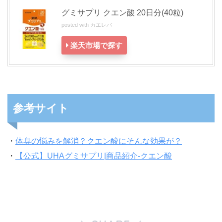
グミサプリ クエン酸 20日分(40粒)
posted with
カエレバ
楽天市場で探す
参考サイト
・
体臭の悩みを解消？クエン酸にそんな効果が？
・
【公式】UHAグミサプリ|商品紹介-クエン酸